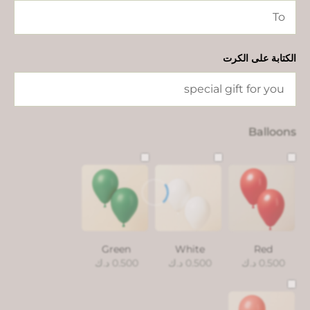
الكتابة على الكرت
Balloons
Green
White
Red
0.500
د.ك
0.500
د.ك
0.500
د.ك