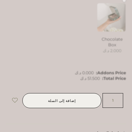
Chocolate
Box
2.000
د.ك
Addons Price:
0.000
د.ك
Total Price:
51.500
د.ك
إضافة إلى السلة