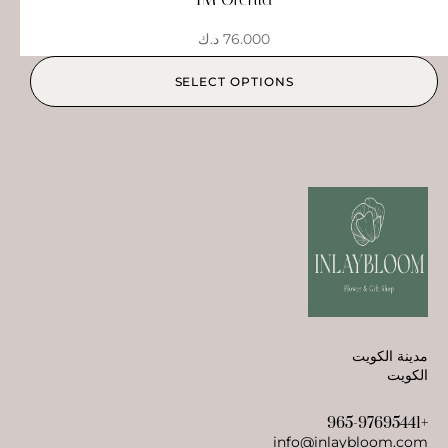
76.000
د.ك
SELECT OPTIONS
مدينة الكويت
الكويت
+965-97695441
info@inlaybloom.com