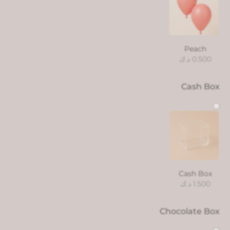
Peach
0.500
د.ك
Cash Box
Cash Box
1.500
د.ك
Chocolate Box